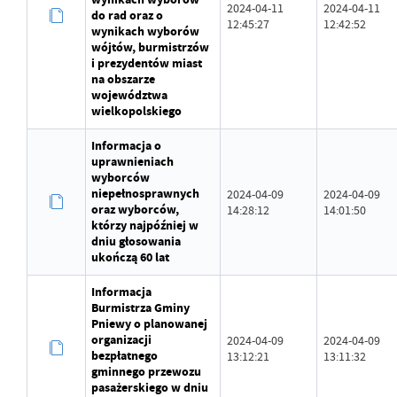
2024-04-11
2024-04-11
do rad oraz o
12:45:27
12:42:52
wynikach wyborów
wójtów, burmistrzów
i prezydentów miast
na obszarze
województwa
wielkopolskiego
Informacja o
uprawnieniach
wyborców
niepełnosprawnych
2024-04-09
2024-04-09
oraz wyborców,
14:28:12
14:01:50
którzy najpóźniej w
dniu głosowania
ukończą 60 lat
Informacja
Burmistrza Gminy
Pniewy o planowanej
organizacji
2024-04-09
2024-04-09
bezpłatnego
13:12:21
13:11:32
gminnego przewozu
pasażerskiego w dniu