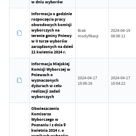
w dniu wyborów
Informacja o godzinie
rozpoczęcia pracy
obwodowych komisji
wyborczych na
Brak
2024-04-19
terenie gminy Pniewy
modyfikacji
08:06:12
w II turze wyborów
zarządzonych na dzień
21 kwietnia 2024 r.
Informacja Miejskiej
Komisji Wyborczej w
Pniewach o
2024-04-17
2024-04-17
wyznaczonych
10:06:16
10:04:22
dyżurach w celu
realizacji zadań
wyborczych
Obwieszczenia
Komisarza
Wyborczego w
Poznaniu I z dnia 9
kwietnia 2024 r. o
wynikach wyborów