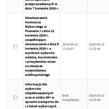
przeprowadzonych w
dniu 7 kwietnia 2024 r.
Obwieszczenia
Komisarza
Wyborczego w
Poznaniu I z dnia 22
kwietnia 2024 r.
uzupełniające
obwieszczenie z dnia 9
2024-04-22
2024-04-22
kwietnia 2024 r. o
11:03:07
11:01:44
wynikach wyborów
wójtów, burmistrzów
i prezydentów miast
na obszarze
województwa
wielkopolskiego
Informacja dla
wyborców
niepełnospawnych
Brak
2024-03-22
oraz w wieku 60+ w
modyfikacji
14:53:04
sprawie transportu do
i z lokali wyborczych