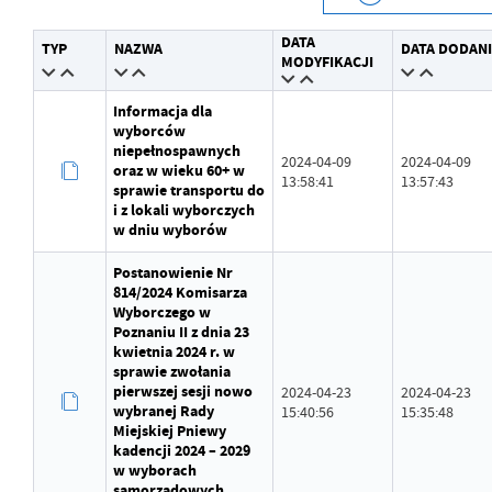
Data wytworzenia
2024-01-30 08:36:43
DATA
TYP
NAZWA
DATA DODAN
Wytworzył
Anna Straśko
MODYFIKACJI
Data opublikowania
2024-01-30 08:37:31
Informacja dla
wyborców
Opublikował
Anna Straśko
niepełnospawnych
2024-04-09
2024-04-09
oraz w wieku 60+ w
13:58:41
13:57:43
Data ostatniej aktualizacji
2024-01-30 08:37:31
sprawie transportu do
i z lokali wyborczych
w dniu wyborów
Ostatnio zaktualizował
Anna Straśko
Postanowienie Nr
814/2024 Komisarza
Wyborczego w
Poznaniu II z dnia 23
kwietnia 2024 r. w
sprawie zwołania
pierwszej sesji nowo
2024-04-23
2024-04-23
wybranej Rady
15:40:56
15:35:48
Miejskiej Pniewy
kadencji 2024 – 2029
w wyborach
samorządowych