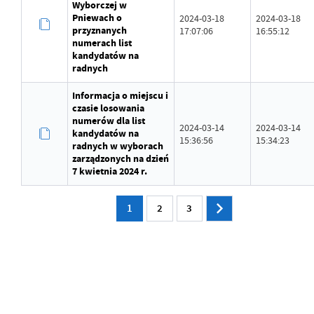
Wyborczej w
Pniewach o
2024-03-18
2024-03-18
przyznanych
17:07:06
16:55:12
numerach list
kandydatów na
radnych
Informacja o miejscu i
czasie losowania
numerów dla list
2024-03-14
2024-03-14
kandydatów na
15:36:56
15:34:23
radnych w wyborach
zarządzonych na dzień
7 kwietnia 2024 r.
1
2
3