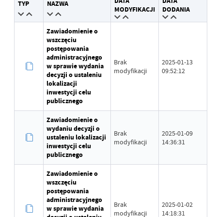
DATA
DATA
TYP
NAZWA
Wytworzył
Andrzej Mroczek
MODYFIKACJI
DODANIA
Data opublikowania
2024-01-08 09:14:42
Zawiadomienie o
wszczęciu
Opublikował
Andrzej Mroczek
postępowania
administracyjnego
Brak
2025-01-13
Data ostatniej
Brak modyfikacji
w sprawie wydania
modyfikacji
09:52:12
aktualizacji
decyzji o ustaleniu
lokalizacji
inwestycji celu
Ostatnio zaktualizował
-
publicznego
Zawiadomienie o
wydaniu decyzji o
Brak
2025-01-09
ustaleniu lokalizacji
modyfikacji
14:36:31
inwestycji celu
publicznego
Zawiadomienie o
wszczęciu
postępowania
administracyjnego
Brak
2025-01-02
w sprawie wydania
modyfikacji
14:18:31