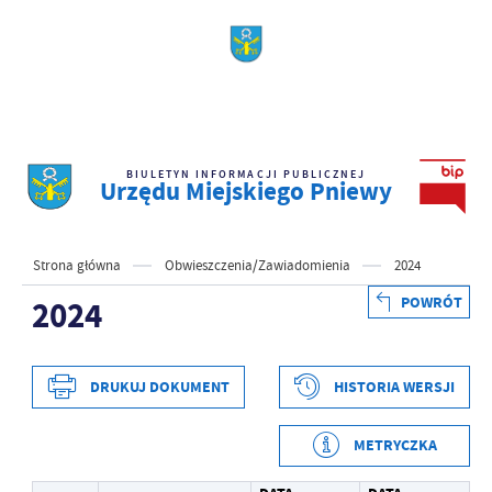
BIULETYN INFORMACJI PUBLICZNEJ
Urzędu Miejskiego Pniewy
Strona główna
Obwieszczenia/Zawiadomienia
2024
POWRÓT
2024
DRUKUJ DOKUMENT
HISTORIA WERSJI
METRYCZKA
Data wytworzenia
2024-01-08 09:14:33