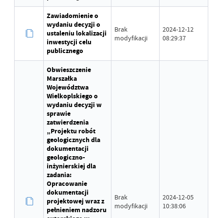
Zawiadomienie o
wydaniu decyzji o
Brak
2024-12-12
ustaleniu lokalizacji
modyfikacji
08:29:37
inwestycji celu
publicznego
Obwieszczenie
Marszałka
Województwa
Wielkoplskiego o
wydaniu decyzji w
sprawie
zatwierdzenia
„Projektu robót
geologicznych dla
dokumentacji
geologiczno-
inżynierskiej dla
zadania:
Opracowanie
dokumentacji
Brak
2024-12-05
projektowej wraz z
modyfikacji
10:38:06
pełnieniem nadzoru