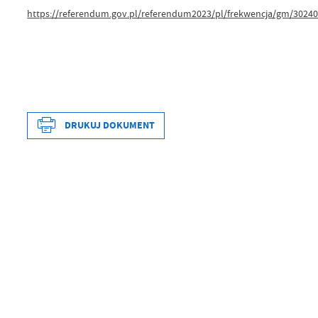
https://referendum.gov.pl/referendum2023/pl/frekwencja/gm/3024
DRUKUJ DOKUMENT
Data wytworzenia
Wytworzył
Data opublikowania
Opublikował
Data ostatniej aktualizacji
Ostatnio zaktualizował