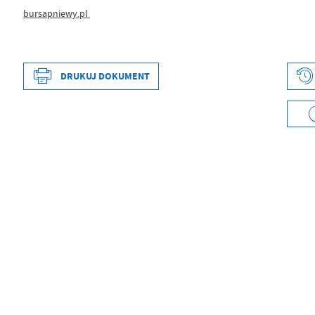
bursapniewy.pl
DRUKUJ DOKUMENT
Data wytworzenia
2021-01-19 10:19:4
Wytworzył
Andrzej Mroczek
Data opublikowania
2021-01-19 10:19:5
Opublikował
Andrzej Mroczek
Data ostatniej aktualizacji
2026-02-24 11:29:2
Ostatnio zaktualizował
Karolina Kram