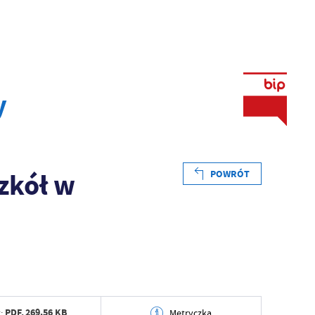
y
zkół w
POWRÓT
PDF,
269.56 KB
:
Metryczka