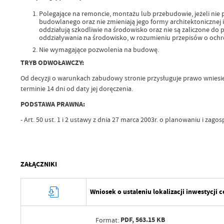
Polegające na remoncie, montażu lub przebudowie, jeżeli ni
budowlanego oraz nie zmieniają jego formy architektonicznej i
oddziałują szkodliwie na środowisko oraz nie są zaliczone 
oddziaływania na środowisko, w rozumieniu przepisów o ochr
Nie wymagające pozwolenia na budowę.
TRYB ODWOŁAWCZY:
Od decyzji o warunkach zabudowy stronie przysługuje prawo wnie
terminie 14 dni od daty jej doręczenia.
PODSTAWA PRAWNA:
- Art. 50 ust. 1 i 2 ustawy z dnia 27 marca 2003r. o planowaniu i zago
ZAŁĄCZNIKI
Wniosek o ustaleniu lokalizacji inwestycji 
PDF,
563.15 KB
Format: